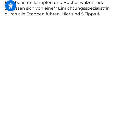
--
Fachberichte kämpfen und Bücher wälzen, oder
Sie lassen sich von eine*r Einrichtungsspezialist*in
durch alle Etappen führen. Hier sind 5 Tipps &
Ideen für Ihre Renovierung:
Klären Sie mit Ihre*r Einrichtungsspezialist*in,
welche Gewerke benötigt werden. Das können
Maler, Boden- und Fliesenleger, Elektriker und
eventuell Installateure sein.
Beauftragen Sie Ihre*n Einrichtungsspezialist*in
nach dem Motto „alles aus einer Hand“ mit der
Koordination sämtlicher Gewerke – für einen
reibungslosen Ablauf.
Überlassen Sie ihm bzw. ihr die Organisation und
Abwicklung der entsprechenden
Kostenvoranschläge.