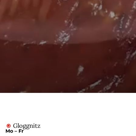
--
--
Gloggnitz

Mo – Fr