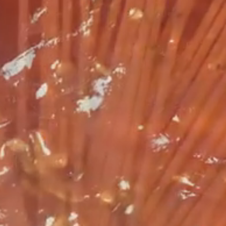
--
--