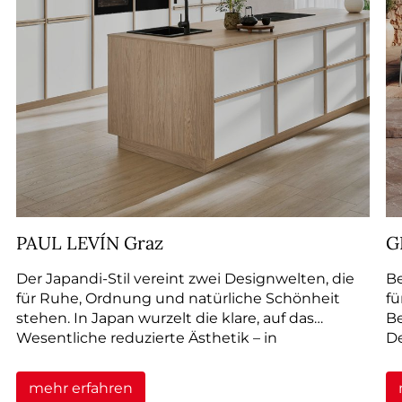
--
--
PAUL LEVÍN Graz
G
Der Japandi-Stil vereint zwei Designwelten, die
Be
für Ruhe, Ordnung und natürliche Schönheit
fü
stehen. In Japan wurzelt die klare, auf das
Be
Wesentliche reduzierte Ästhetik – in
De
Skandinavien die warme, unaufdringliche
Behaglichkeit.
mehr erfahren